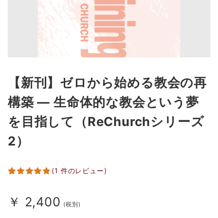
【新刊】ゼロから始める教会の再
構築 ― 生命体的な教会という夢
を目指して（ReChurchシリーズ
2）
(
1
件のレビュー)
1
件の利用者
評価に基づ
く5段階評
￥
2,400
(税別)
価のうち、
5.00
点