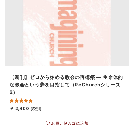
【新刊】ゼロから始める教会の再構築 ― 生命体的
な教会という夢を目指して（ReChurchシリーズ
2）
5段階中
￥
2,400
(税別)
5.00
の評価
こ
お買い物カゴに追加
の
商